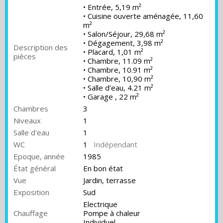
• Entrée, 5,19 m²
• Cuisine ouverte aménagée, 11,60
m²
• Salon/Séjour, 29,68 m²
• Dégagement, 3,98 m²
Description des
• Placard, 1,01 m²
pièces
• Chambre, 11.09 m²
• Chambre, 10.91 m²
• Chambre, 10,90 m²
• Salle d'eau, 4.21 m²
• Garage , 22 m²
Chambres
3
Niveaux
1
Salle d'eau
1
WC
1
Indépendant
Epoque, année
1985
État général
En bon état
Vue
Jardin, terrasse
Exposition
Sud
Electrique
Chauffage
Pompe à chaleur
Individuel