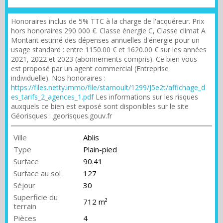
Honoraires inclus de 5% TTC à la charge de l'acquéreur. Prix
hors honoraires 290 000 €. Classe énergie C, Classe climat A
Montant estimé des dépenses annuelles d'énergie pour un
usage standard : entre 1150.00 € et 1620.00 € sur les années
2021, 2022 et 2023 (abonnements compris). Ce bien vous
est proposé par un agent commercial (Entreprise
individuelle). Nos honoraires :
https://files.netty.immo/file/starnoult/1299/J5e2t/affichage_d
es_tarifs_2_agences_1.pdf
Les informations sur les risques
auxquels ce bien est exposé sont disponibles sur le site
Géorisques : georisques.gouv.fr
Ville
Ablis
Type
Plain-pied
Surface
90.41
Surface au sol
127
Séjour
30
Superficie du
712 m²
terrain
Pièces
4