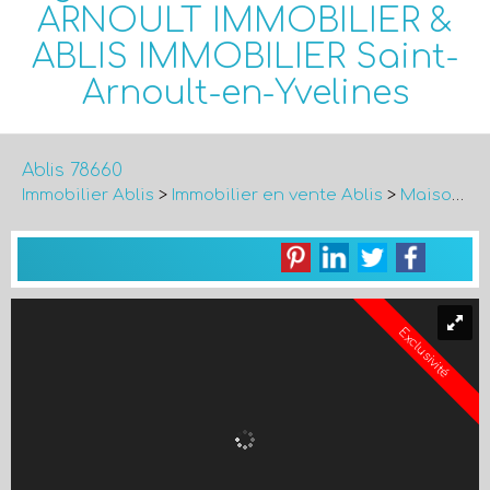
Ablis 78660
Immobilier Ablis
>
Immobilier en vente Ablis
>
Maison Plain-pied en vente Ablis
Exclusivité