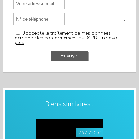
J'accepte le traitement de mes données
personnelles conformément au RGPD.
En savoir
plus
267 750 €
Biens similaires :
Maison traditionnelle Ablis
79.30 m²
A voir absolument
283 500 €