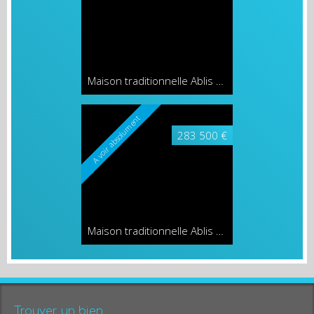
Maison traditionnelle Ablis
101 m²
Exclusivité
279 825 €
Maison contemporaine Ablis
74 m²
Trouver un bien