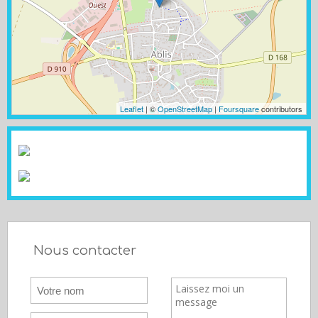
Leaflet
| ©
OpenStreetMap
|
Foursquare
contributors
Nous contacter