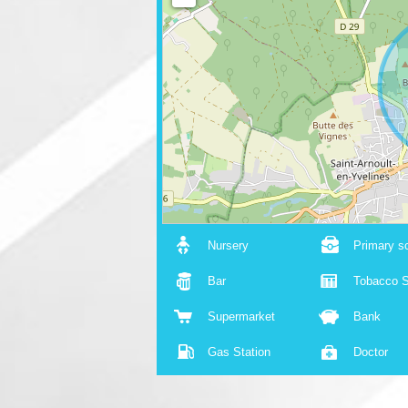
Nursery
Primary s
Bar
Tobacco S
Supermarket
Bank
Gas Station
Doctor