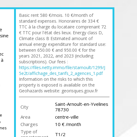
Basic rent 580 €/mois. 10 €/month of
standard expenses. Honoraires de 334 €
TTC à la charge du locataire comprenant 72
e
€ TTC pour l'état des lieux. Energy class D,
isine
Climate class B Estimated amount of
annual energy expenditure for standard use:
between 650.00 € and 950.00 € for the
ec
years 2021, 2022, and 2023 (including
 à
subscriptions). Our fees :
https://files.netty.immo/file/starnoult/1299/J
5e2t/affichage_des_tarifs_2_agences_1.pdf
Information on the risks to which this
n
property is exposed is available on the
Geohazards website: georisques.gouv.fr
Saint-Arnoult-en-Yvelines
City
78730
ce
Area
centre-ville
&
Charges
10 € /month
ines
Type of
T1/2