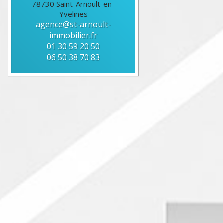
78730
Saint-Arnoult-en-
Yvelines
agence@st-arnoult-
immobilier.fr
01 30 59 20 50
06 50 38 70 83