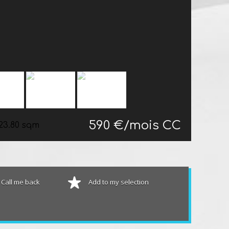
590 €/mois CC
23.80 sqm
Call me back
Add to my selection