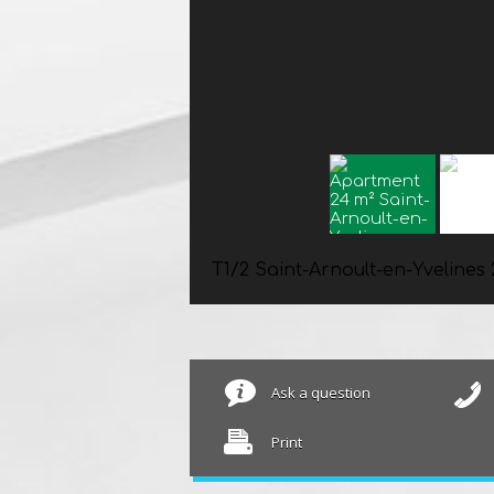
T1/2 Saint-Arnoult-en-Yvelines
Ask a question
Print