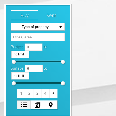
Buy
Rent
Type of property
Budget
to
Surface
to
1
2
3
4
+