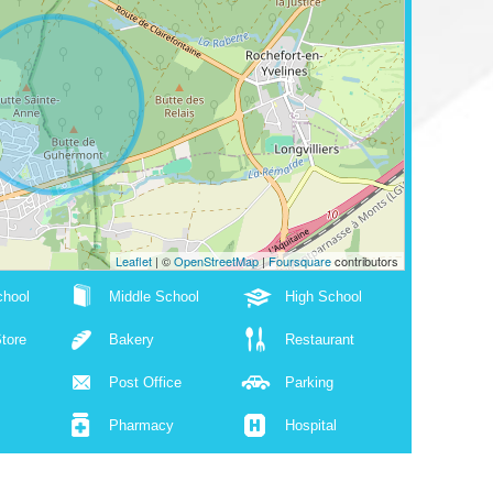
Leaflet
| ©
OpenStreetMap
|
Foursquare
contributors
chool
Middle School
High School
tore
Bakery
Restaurant
Post Office
Parking
Pharmacy
Hospital