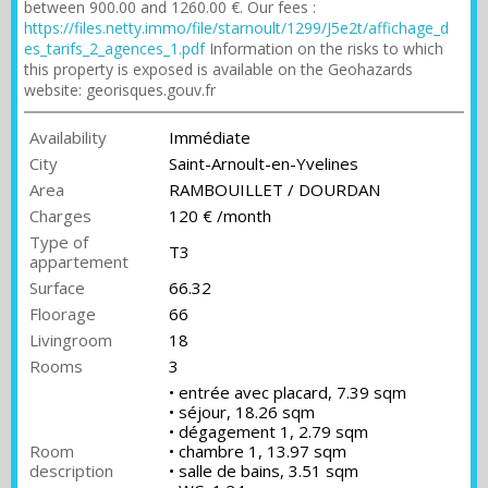
between 900.00 and 1260.00 €. Our fees :
https://files.netty.immo/file/starnoult/1299/J5e2t/affichage_d
es_tarifs_2_agences_1.pdf
Information on the risks to which
this property is exposed is available on the Geohazards
website: georisques.gouv.fr
Availability
Immédiate
City
Saint-Arnoult-en-Yvelines
Area
RAMBOUILLET / DOURDAN
Charges
120 € /month
Type of
T3
appartement
Surface
66.32
Floorage
66
Livingroom
18
Rooms
3
• entrée avec placard, 7.39 sqm
• séjour, 18.26 sqm
• dégagement 1, 2.79 sqm
Room
• chambre 1, 13.97 sqm
description
• salle de bains, 3.51 sqm