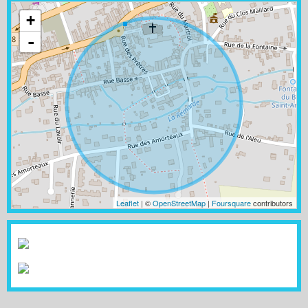
+
-
Leaflet
| ©
OpenStreetMap
|
Foursquare
contributors