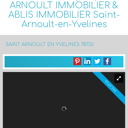
SAINT ARNOULT EN YVELINES 78730
Must See