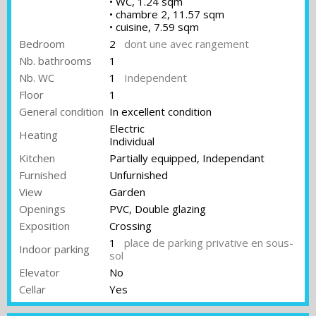
• WC, 1.24 sqm
• chambre 2, 11.57 sqm
• cuisine, 7.59 sqm
Bedroom
2
dont une avec rangement
Nb. bathrooms
1
Nb. WC
1
Independent
Floor
1
General condition
In excellent condition
Electric
Heating
Individual
Kitchen
Partially equipped, Independant
Furnished
Unfurnished
View
Garden
Openings
PVC, Double glazing
Exposition
Crossing
1
place de parking privative en sous-
Indoor parking
sol
Elevator
No
Cellar
Yes