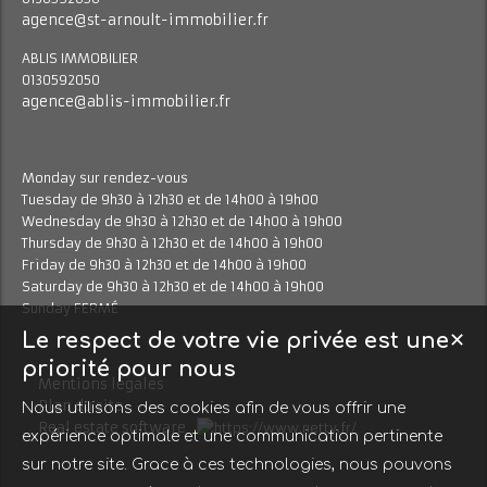
agence@st-arnoult-immobilier.fr
ABLIS IMMOBILIER
0130592050
agence@ablis-immobilier.fr
Monday sur rendez-vous
Tuesday de 9h30 à 12h30 et de 14h00 à 19h00
Wednesday de 9h30 à 12h30 et de 14h00 à 19h00
Thursday de 9h30 à 12h30 et de 14h00 à 19h00
Friday de 9h30 à 12h30 et de 14h00 à 19h00
Saturday de 9h30 à 12h30 et de 14h00 à 19h00
Sunday FERMÉ
Le respect de votre vie privée est une
✕
priorité pour nous
Mentions légales
Plan du site
Nous utilisons des cookies afin de vous offrir une
Real estate software
expérience optimale et une communication pertinente
sur notre site. Grace à ces technologies, nous pouvons