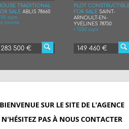
HOUSE TRADITIONAL
PLOT CONSTRUCTIBL
FOR SALE
ABLIS 78660
FOR SALE
SAINT-
 101 sqm
ARNOULT-EN-
 6 rooms
YVELINES 78730
• 1550 sqm
283 500 €
149 460 €
BIENVENUE SUR LE SITE DE L'AGENCE
N'HÉSITEZ PAS À NOUS CONTACTER