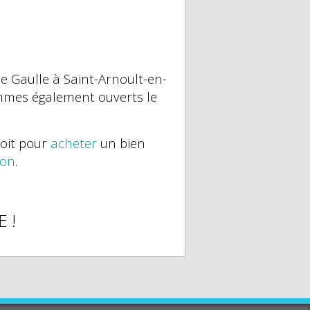
e Gaulle à Saint-Arnoult-en-
mmes également ouverts le
soit pour
acheter
un bien
ion
.
 !