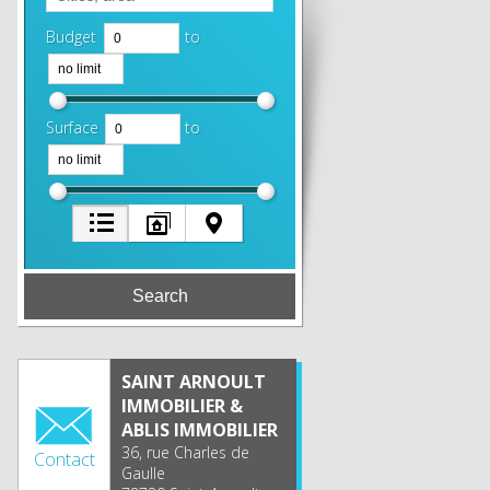
Budget
to
Surface
to
SAINT ARNOULT
IMMOBILIER &
ABLIS IMMOBILIER
36, rue Charles de
Contact
Gaulle