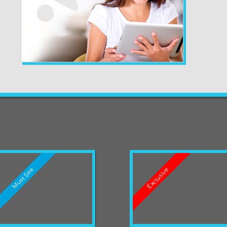
Must See
Exclusive