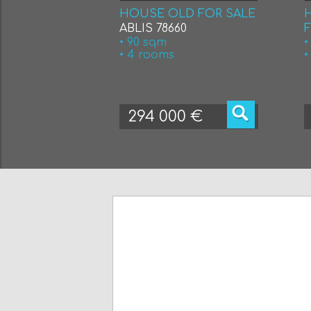
HOUSE OLD FOR SALE
ABLIS 78660
• 90 sqm
•
• 4 rooms
•
294 000 €