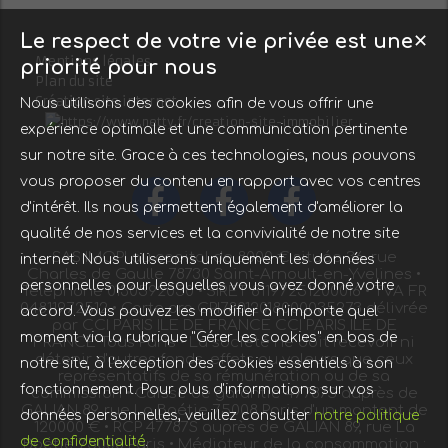
Le respect de votre vie privée est une
✕
Mentions légales
priorité pour nous
Plan du site
Création site internet
Nous utilisons des cookies afin de vous offrir une
expérience optimale et une communication pertinente
sur notre site. Grace à ces technologies, nous pouvons
vous proposer du contenu en rapport avec vos centres
d'intérêt. Ils nous permettent également d'améliorer la
qualité de nos services et la convivialité de notre site
SAS IMOPI au capital de 8000 € située 36, rue
internet. Nous utiliserons uniquement les données
Charles de Gaulle 78730 Saint-Arnoult-en-Yvelines •
personnelles pour lesquelles vous avez donné votre
Téléphone 0130592050 • SIRET 81197251200016 • TVA FR
04811972512 • Carte pro CPI78012018000035273 délivrée
accord. Vous pouvez les modifier à n'importe quel
par CCI PARIS ILE DE FRANCE CCI PARIS ILE DE
moment via la rubrique "Gérer les cookies" en bas de
FRANCE Tous Paris • La société ne doit recevoir ni
détenir d'autres fonds, effets ou valeurs que ceux
notre site, à l'exception des cookies essentiels à son
représentatifs de sa rémunération ou de sa
fonctionnement. Pour plus d'informations sur vos
commission • Caisse de garantie 47787S auprès de
GALIAN 89, rue La Boétie 75008 Paris d'un montant de
données personnelles, veuillez consulter
notre politique
120000 € • RCP 47787S auprès de GALIAN 89, rue La
de confidentialité
.
Boétie 75008 Paris • Médiateur de la consommation :