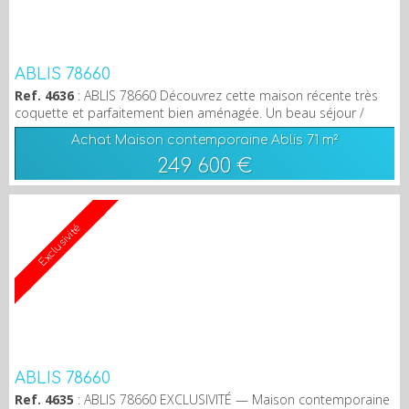
ABLIS 78660
Ref. 4636
: ABLIS 78660 Découvrez cette maison récente très
coquette et parfaitement bien aménagée. Un beau séjour /
salon avec une cuisine équipée et aménagée, un cellier, une
Achat Maison contemporaine Ablis
71 m²
belle salle de douches avec wc. A l'étage, un palier, une pièce
249 600 €
dressing, deux grandes chambres dont une avec une salle de
bains et wc Terrain de 397 m² au fond d'un impasse
Exclusivité
ABLIS 78660
Ref. 4635
: ABLIS 78660 EXCLUSIVITÉ — Maison contemporaine