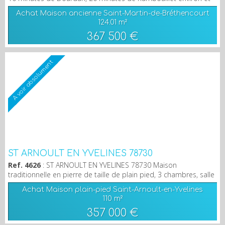
12 minutes des axes routiers (A10/A11), Découvrez cette
Achat Maison ancienne Saint-Martin-de-Bréthencourt
magnifique maison comprenant au rez-de-chaussée une
124.01 m²
entrée, un séjour, une cuisine ouverte aménagée et équipée,
367 500 €
une salle d'eau, un W.C indépendant, 2 chambres et une
buanderie. À l’étage seulement accessible par une entr...
A voir absolument
ST ARNOULT EN YVELINES 78730
Ref. 4626
: ST ARNOULT EN YVELINES 78730 Maison
traditionnelle en pierre de taille de plain pied, 3 chambres, salle
de douches, séjour/salon, grande cuisine équipée / aménagée.
Achat Maison plain-pied Saint-Arnoult-en-Yvelines
Sous-sol total aménagé avec buanderie et grande salle de
110 m²
jeux/salle de sport ou chambre, garage double. PRIX
357 000 €
HONORAIRES INCLUS : 357 000 € HONORAIRES 5% TTC CHARGE
ACQUÉREURS PRIX HORS HONORAIRES: 340 000 €