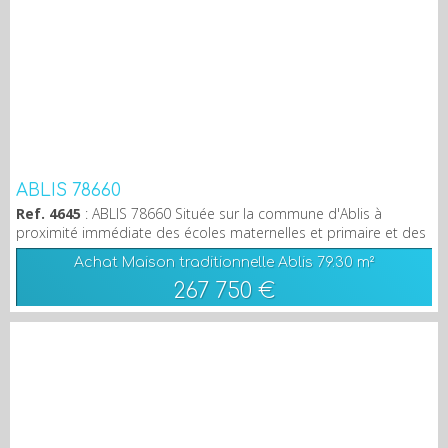
ABLIS 78660
Ref. 4645
: ABLIS 78660 Située sur la commune d'Ablis à
proximité immédiate des écoles maternelles et primaire et des
commodités (Boulangerie, Pharmacie, Supermarché...), venez
Achat Maison traditionnelle Ablis
79.30 m²
visiter cette maison datant de 2013 comprenant une entrée, un
267 750 €
salon/séjour avec cheminée et sa cuisine ouverte aménagée et
équipée, et un W.C indépendant. A l'étage, pièce palière
desservant trois chambres spacieuses et une...