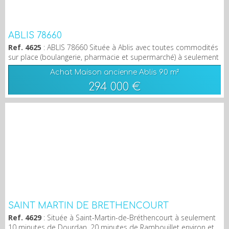
ABLIS 78660
Ref. 4625
: ABLIS 78660 Située à Ablis avec toutes commodités
sur place (boulangerie, pharmacie et supermarché) à seulement
15 minutes de Rambouillet et à 10 minutes des axes routiers
Achat Maison ancienne Ablis
90 m²
(A10/A11), Découvrez cette maison récente comprenant au rez-
294 000 €
de-chaussée un séjour, une cuisine ouverte aménagée et
équipée, un W.C indépendant et un garage. A l'étage, un pallier
donne accès à 3 chambres dont une avec...
SAINT MARTIN DE BRÉTHENCOURT
Ref. 4629
: Située à Saint-Martin-de-Bréthencourt à seulement
10 minutes de Dourdan, 20 minutes de Rambouillet environ et