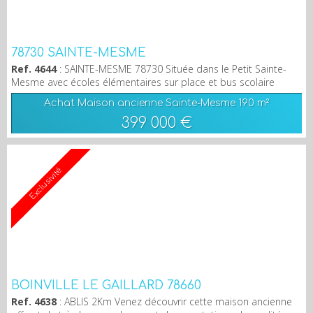
78730 SAINTE-MESME
Ref. 4644
: SAINTE-MESME 78730 Située dans le Petit Sainte-
Mesme avec écoles élémentaires sur place et bus scolaire
desservant la gare de Dourdan en 10 min (RER C direction Paris
Achat Maison ancienne Sainte-Mesme
190 m²
Austerlitz) ou en voiture en 5 min pour accéder aux
399 000 €
commodités, à proximité des axes routiers (A10,A11,N10) et 25
min de Rambouillet, venez visiter cette maison dans un
environnement calme et verdoyant sans vis-à-vis. Ell...
Exclusivité
BOINVILLE LE GAILLARD 78660
Ref. 4638
: ABLIS 2Km Venez découvrir cette maison ancienne