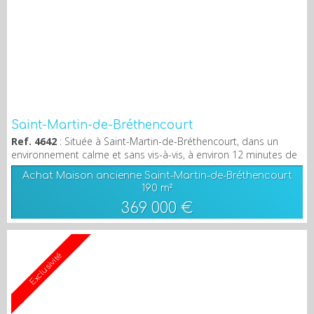
Saint-Martin-de-Bréthencourt
Ref. 4642
: Située à Saint-Martin-de-Bréthencourt, dans un
environnement calme et sans vis-à-vis, à environ 12 minutes de
Dourdan et 10 minutes d'Ablis, avec un bus scolaire desservant
Achat Maison ancienne Saint-Martin-de-Bréthencourt
la gare de Dourdan (RER C, direction Paris-Austerlitz) ainsi que la
190 m²
commune d'Ablis, découvrez cette charmante maison alliant le
369 000 €
cachet de l'ancien et la modernité. Elle comprend une entrée
ouvrant sur un double salo...
Exclusivité